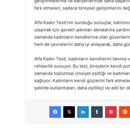
geliştirmelerine ve kariyerlerinde daha başarılı
fark etmeleri, sadece bireysel gelişimlerini de
Alfa Kadın Testi’nin sunduğu sonuçlar, katılımc
ulaşmak için gerekli adımları atmalarına yardımcı
zamanda kadınların kendilerine olan güvenlerini
hem de çevrelerini daha iyi anlayarak, daha güçl
Alfa Kadın Testi, kadınların kendilerini tanıma 
rehberlik sunuyor. Bu test, bireylerin kendi po
zamanda toplumsal cinsiyet eşitliği ve kadınla
sağlıyor. Kadınların kendi güçlerini fark etmele
şekilde kullanmaları, daha eşitlikçi ve adil bir d
Facebook
X
LinkedIn
Tumblr
Pintere