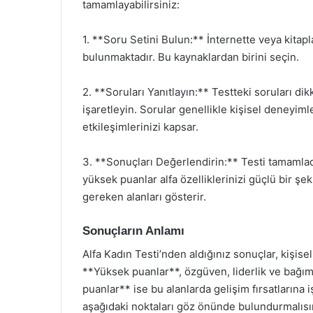
tamamlayabilirsiniz:
1. **Soru Setini Bulun:** İnternette veya kitapl
bulunmaktadır. Bu kaynaklardan birini seçin.
2. **Soruları Yanıtlayın:** Testteki soruları d
işaretleyin. Sorular genellikle kişisel deneyiml
etkileşimlerinizi kapsar.
3. **Sonuçları Değerlendirin:** Testi tamamladı
yüksek puanlar alfa özelliklerinizi güçlü bir ş
gereken alanları gösterir.
Sonuçların Anlamı
Alfa Kadın Testi’nden aldığınız sonuçlar, kişise
**Yüksek puanlar**, özgüven, liderlik ve bağıms
puanlar** ise bu alanlarda gelişim fırsatlarına 
aşağıdaki noktaları göz önünde bulundurmalısı