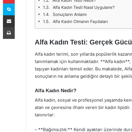
Alfa Kadın Testi Nedir?
Skype
Alfa Kadın Testi Nasıl Uygulanır?
Sonuçların Anlamı
E-Posta ile paylaş
Alfa Kadın Olmanın Faydaları
Yazdır
Alfa Kadın Testi: Gerçek Güc
Alfa kadın terimi, son yıllarda popülerlik kazan
tanımlamak için kullanmaktadır. **Alfa kadın**,
taşıyan kadınları temsil eder. Bu makalede, Alf
sonuçların ne anlama geldiğini detaylı bir şekil
Alfa Kadın Nedir?
Alfa kadın, sosyal ve profesyonel yaşamda kend
atan ve çevresine ilham veren bir kadın tipidir. 
tanınırlar:
– **Bağımsızlık:** Kendi ayakları üzerinde durab