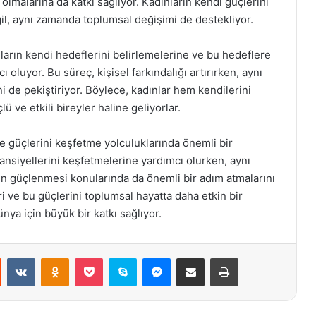
 olmalarına da katkı sağlıyor. Kadınların kendi güçlerini
ğil, aynı zamanda toplumsal değişimi de destekliyor.
ıların kendi hedeflerini belirlemelerine ve bu hedeflere
 oluyor. Bu süreç, kişisel farkındalığı artırırken, aynı
 de pekiştiriyor. Böylece, kadınlar hem kendilerini
ü ve etkili bireyler haline geliyorlar.
ve güçlerini keşfetme yolculuklarında önemli bir
tansiyellerini keşfetmelerine yardımcı olurken, aynı
rın güçlenmesi konularında da önemli bir adım atmalarını
ri ve bu güçlerini toplumsal hayatta daha etkin bir
ünya için büyük bir katkı sağlıyor.
st
Reddit
VKontakte
Odnoklassniki
Pocket
Skype
Messenger
E-Posta ile paylaş
Yazdır