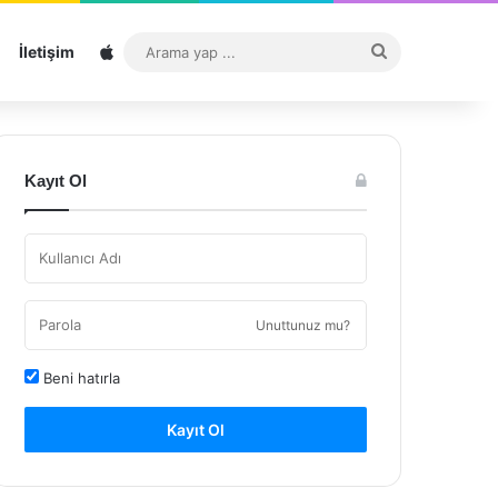
Sitemap
Arama
İletişim
yap
...
Kayıt Ol
Unuttunuz mu?
Beni hatırla
Kayıt Ol