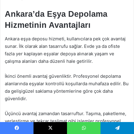
Ankara’da Eşya Depolama
Hizmetinin Avantajları
Ankara eşya deposu hizmeti, kullanıcılara pek çok avantaj
sunar. İlk olarak alan tasarrufu sağlar. Evde ya da ofiste
fazla yer kaplayan eşyalar depoya alınarak yaşam ve
çalışma alanları daha düzenli hale getirilir.
İkinci önemli avantaj güvenliktir. Profesyonel depolama
alanlarında eşyalar kontrollü koşullarda muhafaza edilir. Bu
da gelişigüzel saklama yöntemlerine göre çok daha
güvenlidir.
Üçüncü avantaj zamandan tasarruftur. Taşıma, paketleme,
yerleştirme ve tekrar teslimat gibi işlemler profesyonel
ekipler tarafından yapılır. Böylece kullanıcı zahmetli
Facebook
X
WhatsApp
Telegram