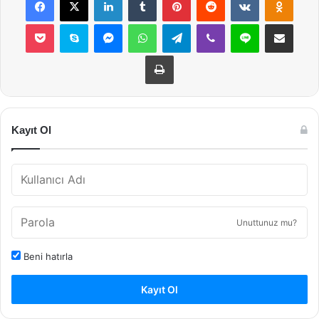
Pocket
Skype
Messenger
WhatsApp
Telegram
Viber
Line
E-Posta ile payla
Yazdır
Kayıt Ol
Unuttunuz mu?
Beni hatırla
Kayıt Ol