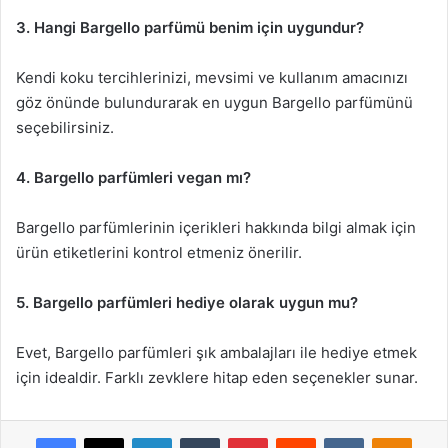
3. Hangi Bargello parfümü benim için uygundur?
Kendi koku tercihlerinizi, mevsimi ve kullanım amacınızı
göz önünde bulundurarak en uygun Bargello parfümünü
seçebilirsiniz.
4. Bargello parfümleri vegan mı?
Bargello parfümlerinin içerikleri hakkında bilgi almak için
ürün etiketlerini kontrol etmeniz önerilir.
5. Bargello parfümleri hediye olarak uygun mu?
Evet, Bargello parfümleri şık ambalajları ile hediye etmek
için idealdir. Farklı zevklere hitap eden seçenekler sunar.
Facebook
X
LinkedIn
Tumblr
Pinterest
Reddit
VKontakte
Odnok