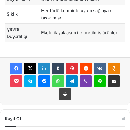
Her türlü kombinle uyum sağlayan
Şıklık
tasarımlar
Çevre
Ekolojik yaklaşım ile üretilmiş ürünler
Duyarlılığı
Facebook
X
LinkedIn
Tumblr
Pinterest
Reddit
VKontakte
Odnok
Pocket
Skype
Messenger
WhatsApp
Telegram
Viber
Line
E-Posta ile payla
Yazdır
Kayıt Ol