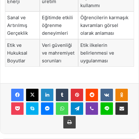
Enerji
üretim
kullanımı
Sanal ve
Eğitimde etkili
Öğrencilerin karmaşık
Artırılmış
öğrenme
kavramları görsel
Gerçeklik
deneyimleri
olarak anlaması
Etik ve
Veri güvenliği
Etik ilkelerin
Hukuksal
ve mahremiyet
belirlenmesi ve
Boyutlar
sorunları
uygulanması
Facebook
X
LinkedIn
Tumblr
Pinterest
Reddit
VKontakte
Odnok
Pocket
Skype
Messenger
WhatsApp
Telegram
Viber
Line
E-Posta ile payla
Yazdır