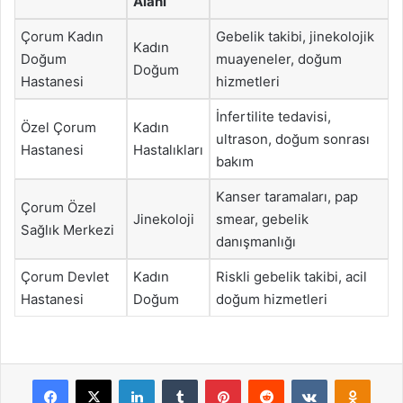
Alanı
Çorum Kadın
Gebelik takibi, jinekolojik
Kadın
Doğum
muayeneler, doğum
Doğum
Hastanesi
hizmetleri
İnfertilite tedavisi,
Özel Çorum
Kadın
ultrason, doğum sonrası
Hastanesi
Hastalıkları
bakım
Kanser taramaları, pap
Çorum Özel
Jinekoloji
smear, gebelik
Sağlık Merkezi
danışmanlığı
Çorum Devlet
Kadın
Riskli gebelik takibi, acil
Hastanesi
Doğum
doğum hizmetleri
Facebook
X
LinkedIn
Tumblr
Pinterest
Reddit
VKontakte
Odnok