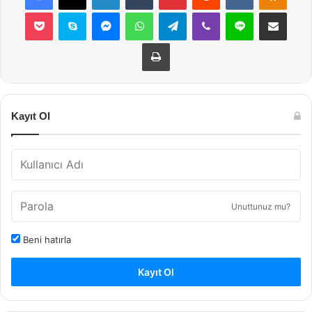
Pocket
Skype
Messenger
WhatsApp
Telegram
Viber
Line
E-Posta ile payla
Yazdır
Kayıt Ol
Unuttunuz mu?
Beni hatırla
Kayıt Ol