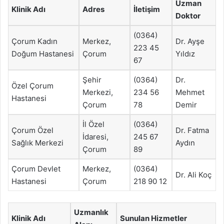
Uzman
Klinik Adı
Adres
İletişim
Doktor
(0364)
Çorum Kadın
Merkez,
Dr. Ayşe
223 45
Doğum Hastanesi
Çorum
Yıldız
67
Şehir
(0364)
Dr.
Özel Çorum
Merkezi,
234 56
Mehmet
Hastanesi
Çorum
78
Demir
İl Özel
(0364)
Çorum Özel
Dr. Fatma
İdaresi,
245 67
Sağlık Merkezi
Aydın
Çorum
89
Çorum Devlet
Merkez,
(0364)
Dr. Ali Koç
Hastanesi
Çorum
218 90 12
Uzmanlık
Klinik Adı
Sunulan Hizmetler