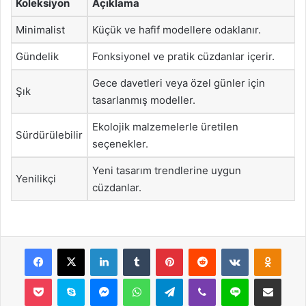
Koleksiyon
Açıklama
Minimalist
Küçük ve hafif modellere odaklanır.
Gündelik
Fonksiyonel ve pratik cüzdanlar içerir.
Gece davetleri veya özel günler için
Şık
tasarlanmış modeller.
Ekolojik malzemelerle üretilen
Sürdürülebilir
seçenekler.
Yeni tasarım trendlerine uygun
Yenilikçi
cüzdanlar.
Facebook
X
LinkedIn
Tumblr
Pinterest
Reddit
VKontakte
Odnok
Pocket
Skype
Messenger
WhatsApp
Telegram
Viber
Line
E-Posta ile payla