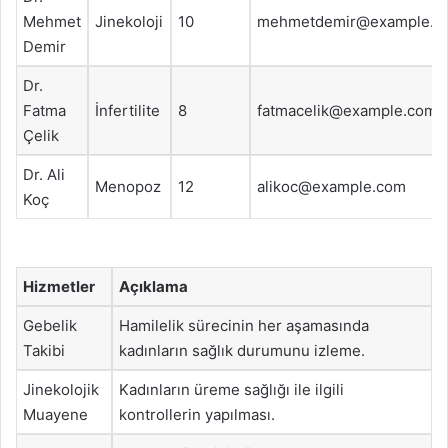
Mehmet
Jinekoloji
10
mehmetdemir@example.c
Demir
Dr.
Fatma
İnfertilite
8
fatmacelik@example.com
Çelik
Dr. Ali
Menopoz
12
alikoc@example.com
Koç
Hizmetler
Açıklama
Gebelik
Hamilelik sürecinin her aşamasında
Takibi
kadınların sağlık durumunu izleme.
Jinekolojik
Kadınların üreme sağlığı ile ilgili
Muayene
kontrollerin yapılması.