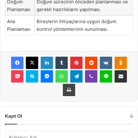
Doğum
Doğum sürecinin önceden planlanması ve
Planlaması
gerekli hazırlıkların yapılması.
Aile
Bireylerin ihtiyaçlarına uygun doğum
Planlaması
kontrol yöntemlerinin sunulması.
Facebook
X
LinkedIn
Tumblr
Pinterest
Reddit
VKontakte
Odnok
Pocket
Skype
Messenger
WhatsApp
Telegram
Viber
Line
E-Posta ile payla
Yazdır
Kayıt Ol