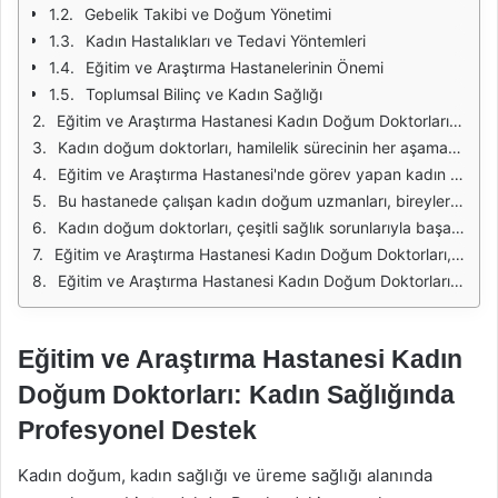
Gebelik Takibi ve Doğum Yönetimi
Kadın Hastalıkları ve Tedavi Yöntemleri
Eğitim ve Araştırma Hastanelerinin Önemi
Toplumsal Bilinç ve Kadın Sağlığı
Eğitim ve Araştırma Hastanesi Kadın Doğum Doktorları, kadın sağlığı alanında geniş bir uzmanlık yelpazesine sahip profesyonellerden oluşmaktadır. Bu doktorlar, kadınların üreme sağlığı, gebelik, doğum ve menopoz gibi önemli konularda kapsamlı hizmetler sunmaktadır. Her biri, kendi uzmanlık alanında derinlemesine bilgiye ve deneyime sahip olup, hastaların ihtiyaçlarına yönelik özelleştirilmiş çözümler sunmakta yetkinlerdir.
Kadın doğum doktorları, hamilelik sürecinin her aşamasında annelere destek olmaktadır. Gebelik öncesi muayenelerden başlayarak, doğum öncesi, doğum sırasında ve doğum sonrasında kapsamlı bir bakım sunarlar. Bu süreçte, annenin ve bebeğin sağlığını korumak için gerekli tetkiklerin yapılması ve uygun tedavi yöntemlerinin uygulanması oldukça önemlidir.
Eğitim ve Araştırma Hastanesi'nde görev yapan kadın doğum doktorları, modern tıbbi teknolojileri kullanarak hastalarına en iyi hizmeti vermek için sürekli eğitim almaktadır. Yenilikçi yaklaşımlar ve güncel tedavi yöntemleri konusunda bilgi sahibi olmak, onların hasta memnuniyetini artırma konusunda önemli bir rol oynamaktadır. Ayrıca, hastalarına karşı olan empati ve anlayışlarıyla da dikkat çekmektedirler.
Bu hastanede çalışan kadın doğum uzmanları, bireylerin sağlıklı bir yaşam sürdürmelerine yardımcı olmanın yanı sıra, eğitim ve araştırma faaliyetleriyle de sağlık alanına katkıda bulunmaktadır. Öğrencilere ve stajyer doktorlara mentorluk yaparak, gelecekteki sağlık profesyonellerinin yetişmesine katkı sağlamaktadırlar. Bu durum, hastanenin akademik başarısını da artırmaktadır.
Kadın doğum doktorları, çeşitli sağlık sorunlarıyla başa çıkmak için multidisipliner bir yaklaşım benimsemektedir. Özellikle jinekolojik sorunlar, infertilite ve hormonal dengesizlikler gibi alanlarda uzmanlıkları sayesinde hastalarına bütüncül bir tedavi sunmakta ve gerektiğinde diğer uzmanlık alanlarıyla işbirliği yapmaktadırlar.
Eğitim ve Araştırma Hastanesi Kadın Doğum Doktorları, ayrıca doğum kontrol yöntemleri ve aile planlaması konularında da hastalarına rehberlik etmektedir. Bu süreçte, bireylerin ihtiyaçlarına ve yaşam koşullarına uygun çözümler sunarak, sağlıklı bir aile planlaması yapmalarına yardımcı olmaktadırlar.
Eğitim ve Araştırma Hastanesi Kadın Doğum Doktorları, kadın sağlığına dair geniş bir perspektif sunarak, hastalarının fiziksel ve mental sağlığını korumak için büyük bir özveri ile çalışmaktadır. Bu uzman kadro, hem bireysel sağlık hizmetleri hem de toplumsal sağlık bilincinin artırılması konusunda önemli bir rol oynamaktadır.
Eğitim ve Araştırma Hastanesi Kadın
Doğum Doktorları: Kadın Sağlığında
Profesyonel Destek
Kadın doğum, kadın sağlığı ve üreme sağlığı alanında