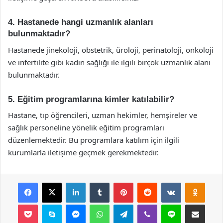
4. Hastanede hangi uzmanlık alanları
bulunmaktadır?
Hastanede jinekoloji, obstetrik, üroloji, perinatoloji, onkoloji
ve infertilite gibi kadın sağlığı ile ilgili birçok uzmanlık alanı
bulunmaktadır.
5. Eğitim programlarına kimler katılabilir?
Hastane, tıp öğrencileri, uzman hekimler, hemşireler ve
sağlık personeline yönelik eğitim programları
düzenlemektedir. Bu programlara katılım için ilgili
kurumlarla iletişime geçmek gerekmektedir.
Facebook
X
LinkedIn
Tumblr
Pinterest
Reddit
VKontakte
Odnok
Pocket
Skype
Messenger
WhatsApp
Telegram
Viber
Line
E-Posta ile payla