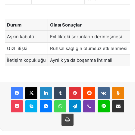
Durum
Olası Sonuçlar
Aşkın kabulü
Evlilikteki sorunların derinleşmesi
Gizli ilişki
Ruhsal sağlığın olumsuz etkilenmesi
İletişim kopukluğu
Ayrılık ya da boşanma ihtimali
Facebook
X
LinkedIn
Tumblr
Pinterest
Reddit
VKontakte
Odnok
Pocket
Skype
Messenger
WhatsApp
Telegram
Viber
Line
E-Posta ile payla
Yazdır