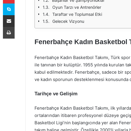
Başarılar ve Şampiyonluklar
Skype
Oyun Tarzı ve Antrenörler
Taraftar ve Toplumsal Etki
E-Posta ile paylaş
Gelecek Vizyonu
Yazdır
Fenerbahçe Kadın Basketbol Ta
Fenerbahçe Kadın Basketbol Takımı, Türk spor t
ile tanınan bir kulüptür. 1955 yılında kurulan 
kabul edilmektedir. Fenerbahçe, sadece bir spo
ve kadın sporunun desteklenmesi konusunda da
Tarihçe ve Gelişim
Fenerbahçe Kadın Basketbol Takımı, ilk yıllarda 
ortalarından itibaren profesyonel düzeye geçiş
Basketbol Ligi’nin başlangıcında yer alan Fen
takım haline gelmiştir. Özellikle 2000’li yıllar