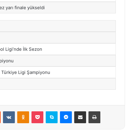
 yarı finale yükseldi
ol Ligi’nde İlk Sezon
piyonu
Türkiye Ligi Şampiyonu
st
Reddit
VKontakte
Odnoklassniki
Pocket
Skype
Messenger
E-Posta ile paylaş
Yazdır