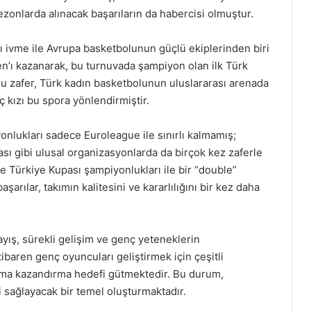
zonlarda alınacak başarıların da habercisi olmuştur.
ğı ivme ile Avrupa basketbolunun güçlü ekiplerinden biri
n’ı kazanarak, bu turnuvada şampiyon olan ilk Türk
 Bu zafer, Türk kadın basketbolunun uluslararası arenada
 kızı bu spora yönlendirmiştir.
nlukları sadece Euroleague ile sınırlı kalmamış;
sı gibi ulusal organizasyonlarda da birçok kez zaferle
de Türkiye Kupası şampiyonlukları ile bir “double”
arılar, takımın kalitesini ve kararlılığını bir kez daha
ayış, sürekli gelişim ve genç yeteneklerin
ibaren genç oyuncuları geliştirmek için çeşitli
ıma kazandırma hedefi gütmektedir. Bu durum,
sağlayacak bir temel oluşturmaktadır.