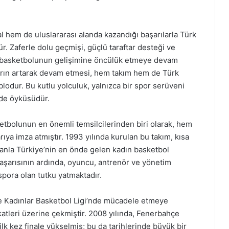
 hem de uluslararası alanda kazandığı başarılarla Türk
. Zaferle dolu geçmişi, güçlü taraftar desteği ve
ın basketbolunun gelişimine öncülük etmeye devam
arın artarak devam etmesi, hem takım hem de Türk
blodur. Bu kutlu yolculuk, yalnızca bir spor serüveni
de öyküsüdür.
tbolunun en önemli temsilcilerinden biri olarak, hem
ıya imza atmıştır. 1993 yılında kurulan bu takım, kısa
anla Türkiye’nin en önde gelen kadın basketbol
başarısının ardında, oyuncu, antrenör ve yönetim
 spora olan tutku yatmaktadır.
 Kadınlar Basketbol Ligi’nde mücadele etmeye
tleri üzerine çekmiştir. 2008 yılında, Fenerbahçe
 kez finale yükselmiş; bu da tarihlerinde büyük bir