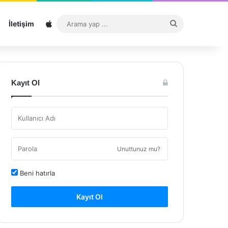
Sitemap
Arama
İletişim
yap
...
Kayıt Ol
Unuttunuz mu?
Beni hatırla
Kayıt Ol