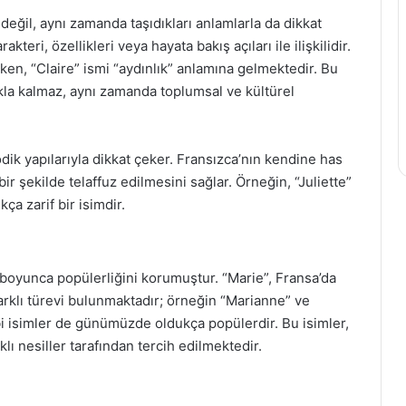
değil, aynı zamanda taşıdıkları anlamlarla da dikkat
akteri, özellikleri veya hayata bakış açıları ile ilişkilidir.
rken, “Claire” ismi “aydınlık” anlamına gelmektedir. Bu
akla kalmaz, aynı zamanda toplumsal ve kültürel
dik yapılarıyla dikkat çeker. Fransızca’nın kendine has
f bir şekilde telaffuz edilmesini sağlar. Örneğin, “Juliette”
ça zarif bir isimdir.
h boyunca popülerliğini korumuştur. “Marie”, Fransa’da
farklı türevi bulunmaktadır; örneğin “Marianne” ve
gibi isimler de günümüzde oldukça popülerdir. Bu isimler,
lı nesiller tarafından tercih edilmektedir.
ı