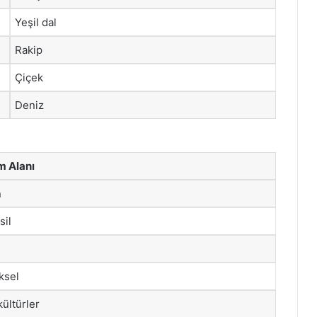
Yeşil dal
Rakip
Çiçek
Deniz
m Alanı
n
sil
ksel
kültürler