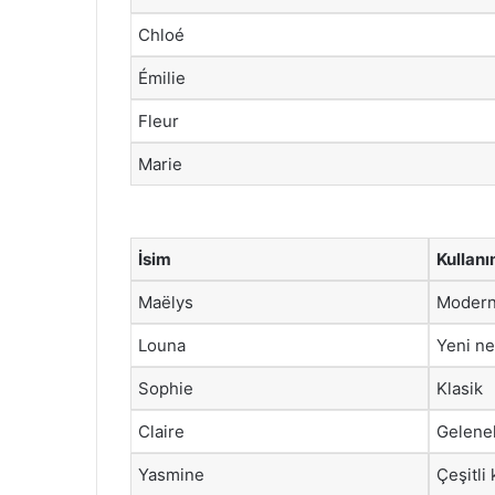
Chloé
Émilie
Fleur
Marie
İsim
Kullanı
Maëlys
Moder
Louna
Yeni ne
Sophie
Klasik
Claire
Gelene
Yasmine
Çeşitli 