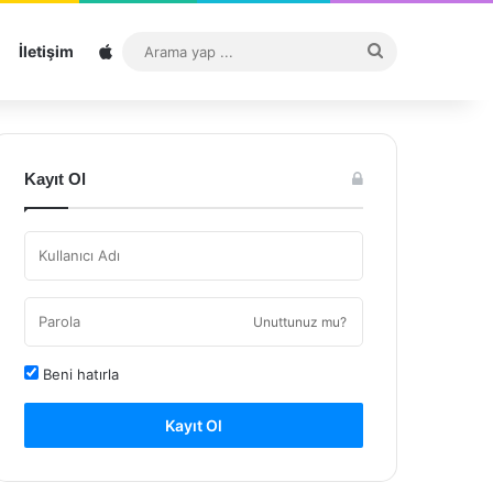
Sitemap
Arama
İletişim
yap
...
Kayıt Ol
Unuttunuz mu?
Beni hatırla
Kayıt Ol