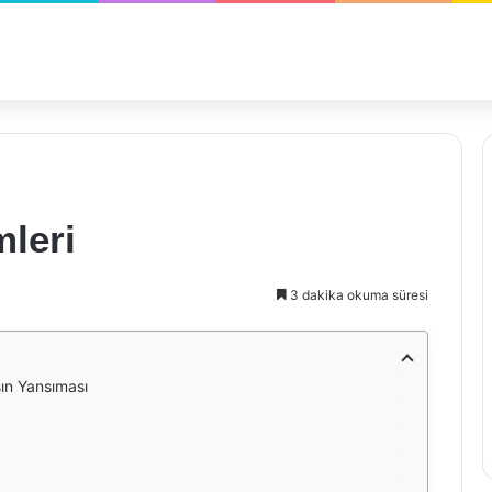
mleri
3 dakika okuma süresi
sın Yansıması