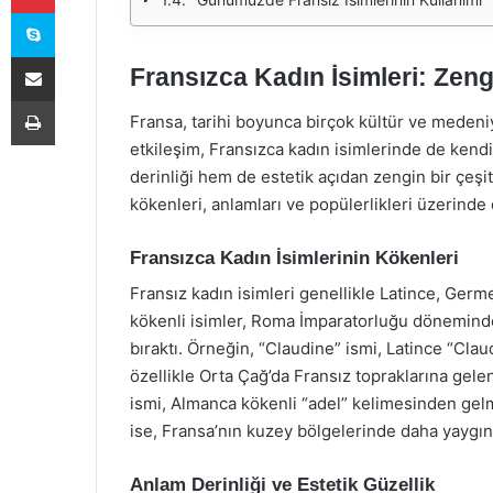
Skype
E-Posta ile paylaş
Fransızca Kadın İsimleri: Zeng
Yazdır
Fransa, tarihi boyunca birçok kültür ve medeniy
etkileşim, Fransızca kadın isimlerinde de kend
derinliği hem de estetik açıdan zengin bir çeşit
kökenleri, anlamları ve popülerlikleri üzerinde
Fransızca Kadın İsimlerinin Kökenleri
Fransız kadın isimleri genellikle Latince, Germe
kökenli isimler, Roma İmparatorluğu döneminde 
bıraktı. Örneğin, “Claudine” ismi, Latince “Cla
özellikle Orta Çağ’da Fransız topraklarına gelen
ismi, Almanca kökenli “adel” kelimesinden gelme
ise, Fransa’nın kuzey bölgelerinde daha yaygındır
Anlam Derinliği ve Estetik Güzellik