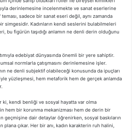
um içinde sahip oldukları roller ile bireysel kimlikleri
lığıyla derinlemesine incelenmekte ve sanat eserlerine
 teması, sadece bir sanat eseri değil, aynı zamanda
bir simgesidir. Kadınların kendi seslerini bulabilmeleri
i, bu figürün taşıdığı anlamın ne denli derin olduğunu
tımıyla edebiyat dünyasında önemli bir yere sahiptir.
umsal normlarla çatışmasını derinlemesine işler.
ın ne denli subjektif olabileceği konusunda da ipuçları
esiyle yüzleşmesi, hem metaforik hem de gerçek anlamda
r.
ki, kendi benliği ve sosyal hayatta var olma
için hem bir korunma mekanizması hem de derin bir
 geçmişine dair detaylar öğrenirken, sosyal baskıların
ön plana çıkar. Her bir anı, kadın karakterin ruh halini,