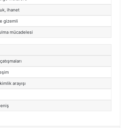
uk, ihanet
e gizemli
ulma mücadelesi
çatışmaları
leşim
imlik arayışı
reniş