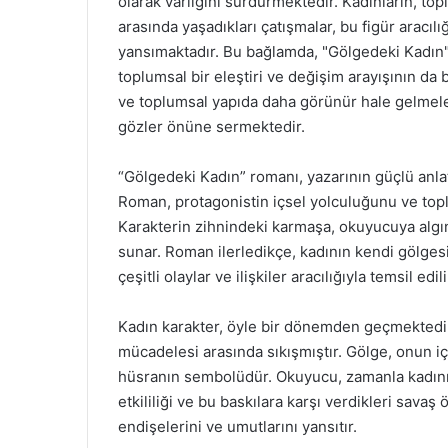
olarak varlığını sürdürmektedir. Kadınların, topl
arasında yaşadıkları çatışmalar, bu figür aracı
yansımaktadır. Bu bağlamda, "Gölgedeki Kadın"
toplumsal bir eleştiri ve değişim arayışının da 
ve toplumsal yapıda daha görünür hale gelmeler
gözler önüne sermektedir.
“Gölgedeki Kadın” romanı, yazarının güçlü anla
Roman, protagonistin içsel yolculuğunu ve topl
Karakterin zihnindeki karmaşa, okuyucuya algın
sunar. Roman ilerledikçe, kadının kendi gölg
çeşitli olaylar ve ilişkiler aracılığıyla temsil edili
Kadın karakter, öyle bir dönemden geçmektedir 
mücadelesi arasında sıkışmıştır. Gölge, onun 
hüsranın sembolüdür. Okuyucu, zamanla kadının
etkililiği ve bu baskılara karşı verdikleri savaş 
endişelerini ve umutlarını yansıtır.