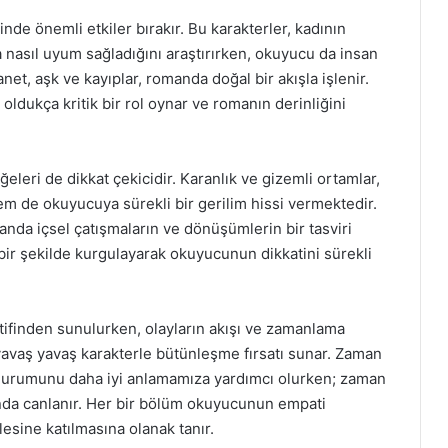
nde önemli etkiler bırakır. Bu karakterler, kadının
a nasıl uyum sağladığını araştırırken, okuyucu da insan
anet, aşk ve kayıplar, romanda doğal bir akışla işlenir.
 oldukça kritik bir rol oynar ve romanın derinliğini
eleri de dikkat çekicidir. Karanlık ve gizemli ortamlar,
hem de okuyucuya sürekli bir gerilim hissi vermektedir.
manda içsel çatışmaların ve dönüşümlerin bir tasviri
e bir şekilde kurgulayarak okuyucunun dikkatini sürekli
ifinden sunulurken, olayların akışı ve zamanlama
 yavaş yavaş karakterle bütünleşme fırsatı sunar. Zaman
 durumunu daha iyi anlamamıza yardımcı olurken; zaman
anda canlanır. Her bir bölüm okuyucunun empati
sine katılmasına olanak tanır.