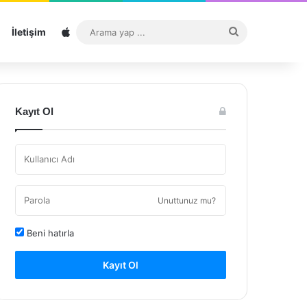
Sitemap
Arama
İletişim
yap
...
Kayıt Ol
Unuttunuz mu?
Beni hatırla
Kayıt Ol