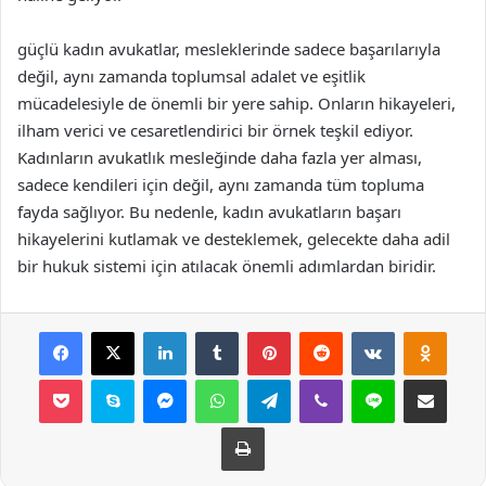
güçlü kadın avukatlar, mesleklerinde sadece başarılarıyla
değil, aynı zamanda toplumsal adalet ve eşitlik
mücadelesiyle de önemli bir yere sahip. Onların hikayeleri,
ilham verici ve cesaretlendirici bir örnek teşkil ediyor.
Kadınların avukatlık mesleğinde daha fazla yer alması,
sadece kendileri için değil, aynı zamanda tüm topluma
fayda sağlıyor. Bu nedenle, kadın avukatların başarı
hikayelerini kutlamak ve desteklemek, gelecekte daha adil
bir hukuk sistemi için atılacak önemli adımlardan biridir.
Facebook
X
LinkedIn
Tumblr
Pinterest
Reddit
VKontakte
Odnok
Pocket
Skype
Messenger
WhatsApp
Telegram
Viber
Line
E-Posta ile payla
Yazdır