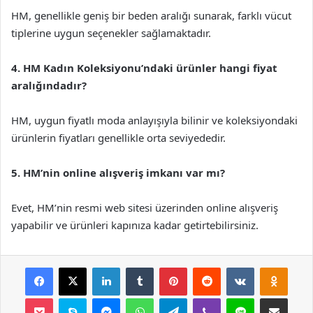
HM, genellikle geniş bir beden aralığı sunarak, farklı vücut
tiplerine uygun seçenekler sağlamaktadır.
4. HM Kadın Koleksiyonu’ndaki ürünler hangi fiyat
aralığındadır?
HM, uygun fiyatlı moda anlayışıyla bilinir ve koleksiyondaki
ürünlerin fiyatları genellikle orta seviyededir.
5. HM’nin online alışveriş imkanı var mı?
Evet, HM’nin resmi web sitesi üzerinden online alışveriş
yapabilir ve ürünleri kapınıza kadar getirtebilirsiniz.
Facebook
X
LinkedIn
Tumblr
Pinterest
Reddit
VKontakte
Odnok
Pocket
Skype
Messenger
WhatsApp
Telegram
Viber
Line
E-Posta ile payla