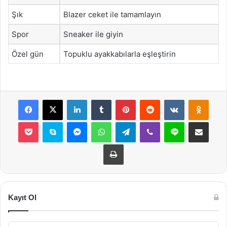
Şık
Blazer ceket ile tamamlayın
Spor
Sneaker ile giyin
Özel gün
Topuklu ayakkabılarla eşleştirin
Facebook
X
LinkedIn
Tumblr
Pinterest
Reddit
VKontakte
Odnok
Pocket
Skype
Messenger
WhatsApp
Telegram
Viber
Line
E-Posta ile payla
Yazdır
Kayıt Ol