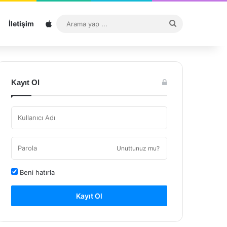
Sitemap
Arama
İletişim
yap
...
Kayıt Ol
Unuttunuz mu?
Beni hatırla
Kayıt Ol