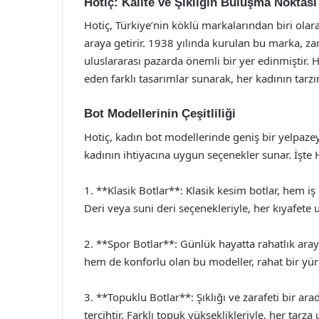
Hotiç: Kalite ve Şıklığın Buluşma Noktası
Hotiç, Türkiye’nin köklü markalarından biri olara
araya getirir. 1938 yılında kurulan bu marka, z
uluslararası pazarda önemli bir yer edinmiştir. 
eden farklı tasarımlar sunarak, her kadının tarz
Bot Modellerinin Çeşitliliği
Hotiç, kadın bot modellerinde geniş bir yelpazeye
kadının ihtiyacına uygun seçenekler sunar. İşte 
1. **Klasik Botlar**: Klasik kesim botlar, hem iş
Deri veya suni deri seçenekleriyle, her kıyafete
2. **Spor Botlar**: Günlük hayatta rahatlık araya
hem de konforlu olan bu modeller, rahat bir yü
3. **Topuklu Botlar**: Şıklığı ve zarafeti bir a
tercihtir. Farklı topuk yükseklikleriyle, her tarza