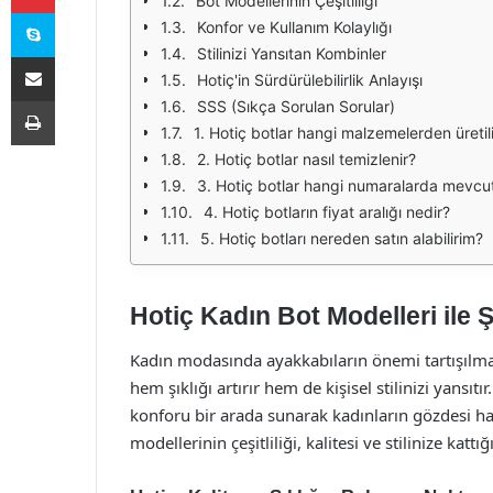
Bot Modellerinin Çeşitliliği
Skype
Konfor ve Kullanım Kolaylığı
Stilinizi Yansıtan Kombinler
E-Posta ile paylaş
Hotiç'in Sürdürülebilirlik Anlayışı
Yazdır
SSS (Sıkça Sorulan Sorular)
1. Hotiç botlar hangi malzemelerden üretil
2. Hotiç botlar nasıl temizlenir?
3. Hotiç botlar hangi numaralarda mevcu
4. Hotiç botların fiyat aralığı nedir?
5. Hotiç botları nereden satın alabilirim?
Hotiç Kadın Bot Modelleri ile 
Kadın modasında ayakkabıların önemi tartışılma
hem şıklığı artırır hem de kişisel stilinizi yansı
konforu bir arada sunarak kadınların gözdesi ha
modellerinin çeşitliliği, kalitesi ve stilinize kattı