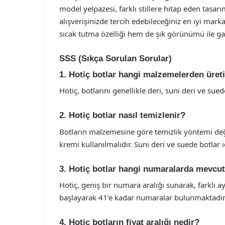
model yelpazesi, farklı stillere hitap eden tasarı
alışverişinizde tercih edebileceğiniz en iyi marka
sıcak tutma özelliği hem de şık görünümü ile g
SSS (Sıkça Sorulan Sorular)
1. Hotiç botlar hangi malzemelerden üreti
Hotiç, botlarını genellikle deri, suni deri ve su
2. Hotiç botlar nasıl temizlenir?
Botların malzemesine göre temizlik yöntemi değiş
kremi kullanılmalıdır. Suni deri ve suede botlar 
3. Hotiç botlar hangi numaralarda mevcut
Hotiç, geniş bir numara aralığı sunarak, farklı a
başlayarak 41’e kadar numaralar bulunmaktadır
4. Hotiç botların fiyat aralığı nedir?