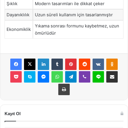
Şıklık
Modern tasarımları ile dikkat çeker
Dayanıklılık
Uzun süreli kullanım için tasarlanmıştır
Yıkama sonrası formunu kaybetmez, uzun
Ekonomiklik
ömürlüdür
Facebook
X
LinkedIn
Tumblr
Pinterest
Reddit
VKontakte
Odnok
Pocket
Skype
Messenger
WhatsApp
Telegram
Viber
Line
E-Posta ile payla
Yazdır
Kayıt Ol