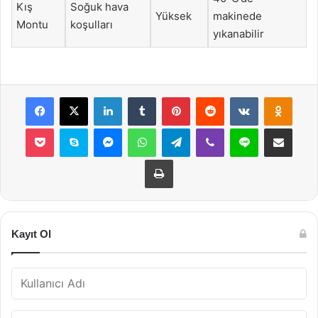
Kış
Soğuk hava
Yüksek
makinede
Montu
koşulları
yıkanabilir
Facebook
X
LinkedIn
Tumblr
Pinterest
Reddit
VKontakte
Odnok
Pocket
Skype
Messenger
WhatsApp
Telegram
Viber
Line
E-Posta ile payla
Yazdır
Kayıt Ol