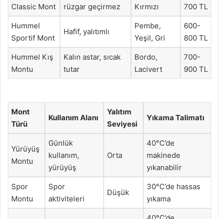
Classic Mont
rüzgar geçirmez
Kırmızı
700 TL
Hummel
Pembe,
600-
Hafif, yalıtımlı
Sportif Mont
Yeşil, Gri
800 TL
Hummel Kış
Kalın astar, sıcak
Bordo,
700-
Montu
tutar
Lacivert
900 TL
Mont
Yalıtım
Kullanım Alanı
Yıkama Talimatı
Türü
Seviyesi
Günlük
40°C’de
Yürüyüş
kullanım,
Orta
makinede
Montu
yürüyüş
yıkanabilir
Spor
Spor
30°C’de hassas
Düşük
Montu
aktiviteleri
yıkama
40°C’de