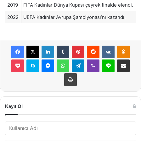
2019
FIFA Kadınlar Dünya Kupası çeyrek finalde elendi.
2022
UEFA Kadınlar Avrupa Şampiyonası’nı kazandı.
Facebook
X
LinkedIn
Tumblr
Pinterest
Reddit
VKontakte
Odnok
Pocket
Skype
Messenger
WhatsApp
Telegram
Viber
Line
E-Posta ile payla
Yazdır
Kayıt Ol