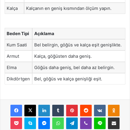
Kalça
Kalçanın en geniş kısmından ölçüm yapın.
Beden Tipi
Açıklama
Kum Saati
Bel belirgin, göğüs ve kalça eşit genişlikte.
Armut
Kalça, göğüsten daha geniş.
Elma
Göğüs daha geniş, bel daha az belirgin.
Dikdörtgen
Bel, göğüs ve kalça genişliği eşit.
Facebook
X
LinkedIn
Tumblr
Pinterest
Reddit
VKontakte
Odnok
Pocket
Skype
Messenger
WhatsApp
Telegram
Viber
Line
E-Posta ile payla