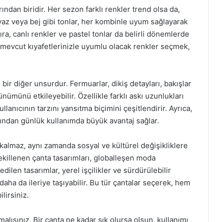
ndan biridir. Her sezon farklı renkler trend olsa da,
yaz veya bej gibi tonlar, her kombinle uyum sağlayarak
ıra, canlı renkler ve pastel tonlar da belirli dönemlerde
, mevcut kıyafetlerinizle uyumlu olacak renkler seçmek,
bir diğer unsurdur. Fermuarlar, dikiş detayları, bakışlar
ünümünü etkileyebilir. Özellikle farklı askı uzunlukları
ullanıcının tarzını yansıtma biçimini çeşitlendirir. Ayrıca,
çısından günlük kullanımda büyük avantaj sağlar.
ı kalmaz, aynı zamanda sosyal ve kültürel değişikliklere
şekillenen çanta tasarımları, globalleşen moda
edilen tasarımlar, yerel işçilikler ve sürdürülebilir
aha da ileriye taşıyabilir. Bu tür çantalar seçerek, hem
lirsiniz.
lısınız. Bir çanta ne kadar şık olursa olsun, kullanımı