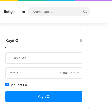
Sitemap
Arama
İletişim
yap
...
Kayıt Ol
Unuttunuz mu?
Beni hatırla
Kayıt Ol