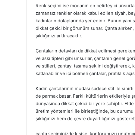
Renk seçimi ise modanın en belirleyici unsurları
zamansız renkler olarak kabul edilen siyah, be
kadınların dolaplarında yer edinir. Bunun yanı s
dikkat çekici bir görünüm sunar. Çanta alırken
şıklığınızı arttıracaktır.
Çantaların detayları da dikkat edilmesi gereken 
ve askı tipleri gibi unsurlar, çantanın genel gör
ve stilleri, çantayı taşıma şeklini değiştirerek, k
katlanabilir ve içi bölmeli çantalar, pratiklik a
Kadın çantalarının modası sadece stil ile sınırl
de parmak basar. Farklı kültürlerin etkileriyle 
dünyasında dikkat çekici bir yere sahiptir. Elde 
üretim yöntemleri ile birleştiğinde, bu durumu d
şıklığınızı hem de çevre duyarlılığınızı gösterebi
çanta seçiminizde kişisel konforunuzu unutmama