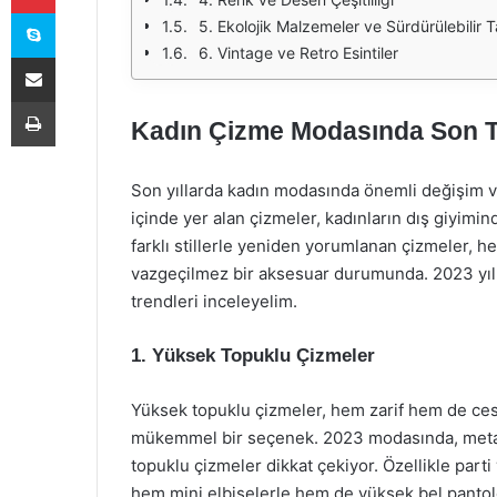
Skype
5. Ekolojik Malzemeler ve Sürdürülebilir T
6. Vintage ve Retro Esintiler
E-Posta ile paylaş
Yazdır
Kadın Çizme Modasında Son T
Son yıllarda kadın modasında önemli değişim ve
içinde yer alan çizmeler, kadınların dış giyimin
farklı stillerle yeniden yorumlanan çizmeler, h
vazgeçilmez bir aksesuar durumunda. 2023 yılı
trendleri inceleyelim.
1. Yüksek Topuklu Çizmeler
Yüksek topuklu çizmeler, hem zarif hem de ces
mükemmel bir seçenek. 2023 modasında, metali
topuklu çizmeler dikkat çekiyor. Özellikle parti 
hem mini elbiselerle hem de yüksek bel pantol