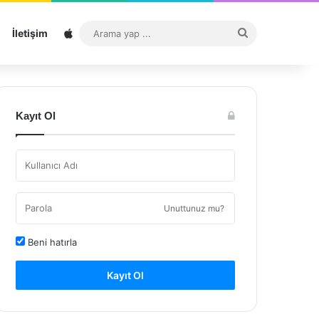
Sitemap
Arama
İletişim
yap
...
Kayıt Ol
Unuttunuz mu?
Beni hatırla
Kayıt Ol