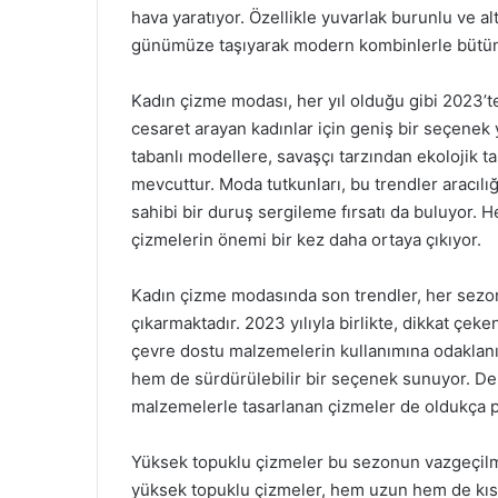
hava yaratıyor. Özellikle yuvarlak burunlu ve a
günümüze taşıyarak modern kombinlerle bütün
Kadın çizme modası, her yıl olduğu gibi 2023’te d
cesaret arayan kadınlar için geniş bir seçene
tabanlı modellere, savaşçı tarzından ekolojik ta
mevcuttur. Moda tutkunları, bu trendler aracılığ
sahibi bir duruş sergileme fırsatı da buluyor.
çizmelerin önemi bir kez daha ortaya çıkıyor.
Kadın çizme modasında son trendler, her sezon d
çıkarmaktadır. 2023 yılıyla birlikte, dikkat çek
çevre dostu malzemelerin kullanımına odaklanı
hem de sürdürülebilir bir seçenek sunuyor. Der
malzemelerle tasarlanan çizmeler de oldukça p
Yüksek topuklu çizmeler bu sezonun vazgeçilmez
yüksek topuklu çizmeler, hem uzun hem de kısa 