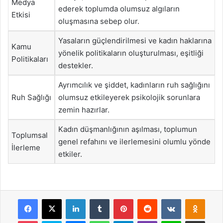
Medya
ederek toplumda olumsuz algıların
Etkisi
oluşmasına sebep olur.
Yasaların güçlendirilmesi ve kadın haklarına
Kamu
yönelik politikaların oluşturulması, eşitliği
Politikaları
destekler.
Ayrımcılık ve şiddet, kadınların ruh sağlığını
Ruh Sağlığı
olumsuz etkileyerek psikolojik sorunlara
zemin hazırlar.
Kadın düşmanlığının aşılması, toplumun
Toplumsal
genel refahını ve ilerlemesini olumlu yönde
İlerleme
etkiler.
Facebook
X
LinkedIn
Tumblr
Pinterest
Reddit
VKontakte
Odnok
Pocket
Skype
Messenger
WhatsApp
Telegram
Viber
Line
E-Posta ile payla