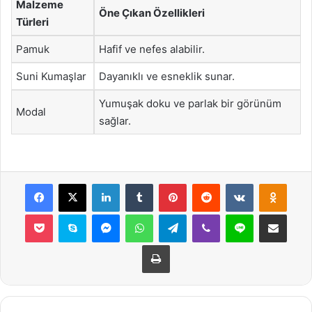
Malzeme
Öne Çıkan Özellikleri
Türleri
Pamuk
Hafif ve nefes alabilir.
Suni Kumaşlar
Dayanıklı ve esneklik sunar.
Yumuşak doku ve parlak bir görünüm
Modal
sağlar.
Facebook
X
LinkedIn
Tumblr
Pinterest
Reddit
VKontakte
Odnok
Pocket
Skype
Messenger
WhatsApp
Telegram
Viber
Line
E-Posta ile payla
Yazdır