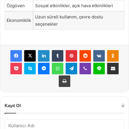
Özgüven
Sosyal etkinlikler, açık hava etkinlikleri
Uzun süreli kullanım, çevre dostu
Ekonomiklik
seçenekler
Facebook
X
LinkedIn
Tumblr
Pinterest
Reddit
VKontakte
Odnok
Pocket
Skype
Messenger
WhatsApp
Telegram
Viber
Line
E-Posta ile payla
Yazdır
Kayıt Ol