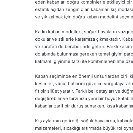
eden kabanlar, doğru kombinlerle etkileyici bi
estetik açıdan zengin olan kabanlar, kış modasın
ve şık kalmak için doğru kaban modelini seçme
Kadın kaban modelleri, soğuk havaların vazgeçi
dokular ve stillerle karşımıza çıkmaktadır. Kab
ve zarafeti de beraberinde getirir. Farklı kesim
dolabında bulunması gereken temel giyim parçal
katmanlı giyinme tarzı ile kombinlenebilme özell
Kaban seçiminde en önemli unsurlardan biri, ki
kesimler, vücut hatlarını güzelce vurgulayarak
fit bir silüet yaratır. Farklı bel detayları ve
değiştirebilir ve tarzınıza yeni bir boyut katab
kabanlar zarif bir duruş sunarken, kısa kabanlar 
Kış aylarının getirdiği soğuk havalarda, kabanla
malzemeleri, sıcaklığı artırmada büyük rol oyn