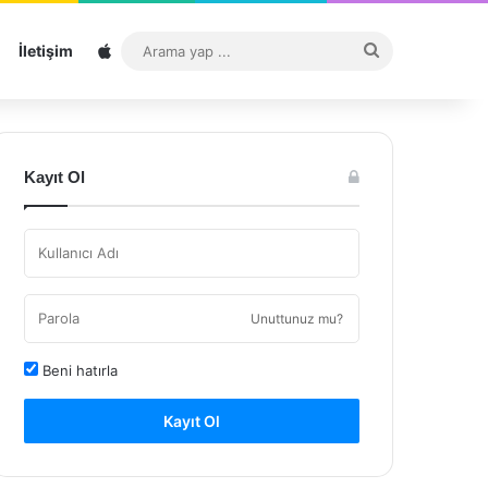
Sitemap
Arama
İletişim
yap
...
Kayıt Ol
Unuttunuz mu?
Beni hatırla
Kayıt Ol