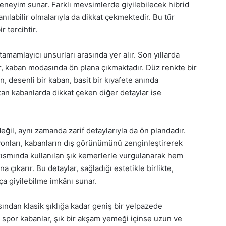
deneyim sunar. Farklı mevsimlerde giyilebilecek hibrid
nılabilir olmalarıyla da dikkat çekmektedir. Bu tür
r tercihtir.
tamamlayıcı unsurları arasında yer alır. Son yıllarda
ar, kaban modasında ön plana çıkmaktadır. Düz renkte bir
n, desenli bir kaban, basit bir kıyafete anında
ıtan kabanlarda dikkat çeken diğer detaylar ise
değil, aynı zamanda zarif detaylarıyla da ön plandadır.
syonları, kabanların dış görünümünü zenginleştirerek
el kısmında kullanılan şık kemerlerle vurgulanarak hem
 çıkarır. Bu detaylar, sağladığı estetikle birlikte,
ça giyilebilme imkânı sunar.
sından klasik şıklığa kadar geniş bir yelpazede
 spor kabanlar, şık bir akşam yemeği içinse uzun ve