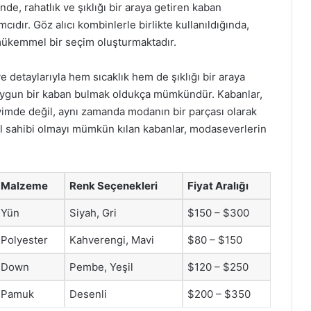
inde, rahatlık ve şıklığı bir araya getiren kaban
mcıdır. Göz alıcı kombinlerle birlikte kullanıldığında,
mükemmel bir seçim oluşturmaktadır.
 ve detaylarıyla hem sıcaklık hem de şıklığı bir araya
 uygun bir kaban bulmak oldukça mümkündür. Kabanlar,
iyimde değil, aynı zamanda modanın bir parçası olarak
til sahibi olmayı mümkün kılan kabanlar, modaseverlerin
Malzeme
Renk Seçenekleri
Fiyat Aralığı
Yün
Siyah, Gri
$150 – $300
Polyester
Kahverengi, Mavi
$80 – $150
Down
Pembe, Yeşil
$120 – $250
Pamuk
Desenli
$200 – $350