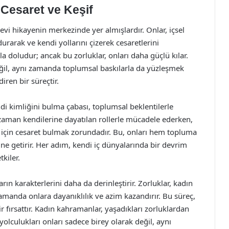
Cesaret ve Keşif
vi hikayenin merkezinde yer almışlardır. Onlar, içsel
urarak ve kendi yollarını çizerek cesaretlerini
rla doludur; ancak bu zorluklar, onları daha güçlü kılar.
eğil, aynı zamanda toplumsal baskılarla da yüzleşmek
iren bir süreçtir.
endi kimliğini bulma çabası, toplumsal beklentilerle
 zaman kendilerine dayatılan rollerle mücadele ederken,
 için cesaret bulmak zorundadır. Bu, onları hem topluma
ine getirir. Her adım, kendi iç dünyalarında bir devrim
kiler.
ların karakterlerini daha da derinleştirir. Zorluklar, kadın
amanda onlara dayanıklılık ve azim kazandırır. Bu süreç,
ir fırsattır. Kadın kahramanlar, yaşadıkları zorluklardan
yolculukları onları sadece birey olarak değil, aynı