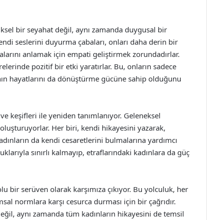
iksel bir seyahat değil, aynı zamanda duygusal bir
ndi seslerini duyurma çabaları, onları daha derin bir
kalarını anlamak için empati geliştirmek zorundadırlar.
erinde pozitif bir etki yaratırlar. Bu, onların sadece
ının hayatlarını da dönüştürme gücüne sahip olduğunu
e keşifleri ile yeniden tanımlanıyor. Geleneksel
 oluşturuyorlar. Her biri, kendi hikayesini yazarak,
kadınların da kendi cesaretlerini bulmalarına yardımcı
klarıyla sınırlı kalmayıp, etraflarındaki kadınlara da güç
u bir serüven olarak karşımıza çıkıyor. Bu yolculuk, her
sal normlara karşı cesurca durması için bir çağrıdır.
değil, aynı zamanda tüm kadınların hikayesini de temsil