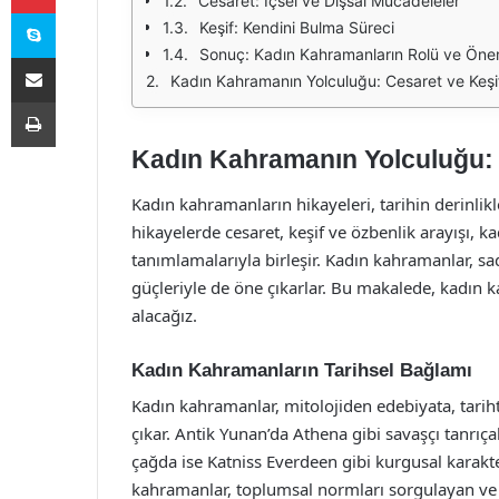
Cesaret: İçsel ve Dışsal Mücadeleler
Skype
Keşif: Kendini Bulma Süreci
Sonuç: Kadın Kahramanların Rolü ve Öne
E-Posta ile paylaş
Kadın Kahramanın Yolculuğu: Cesaret ve Keşi
Yazdır
Kadın Kahramanın Yolculuğu: 
Kadın kahramanların hikayeleri, tarihin derinli
hikayelerde cesaret, keşif ve özbenlik arayışı, k
tanımlamalarıyla birleşir. Kadın kahramanlar, sad
güçleriyle de öne çıkarlar. Bu makalede, kadın k
alacağız.
Kadın Kahramanların Tarihsel Bağlamı
Kadın kahramanlar, mitolojiden edebiyata, tarih
çıkar. Antik Yunan’da Athena gibi savaşçı tanrıça
çağda ise Katniss Everdeen gibi kurgusal karakte
kahramanlar, toplumsal normları sorgulayan ve k