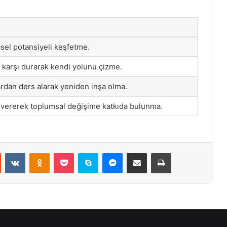
çsel potansiyeli keşfetme.
 karşı durarak kendi yolunu çizme.
ardan ders alarak yeniden inşa olma.
 vererek toplumsal değişime katkıda bulunma.
st
Reddit
VKontakte
Odnoklassniki
Pocket
Skype
Messenger
E-Posta ile paylaş
Yazdır