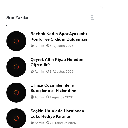
Son Yazılar
Reebok Kadın Spor Ayakkabı:
Konfor ve Şıklığın Buluşması
Admin
8 Ağustos 2026
Çeyrek Altın Fiyatı Nereden
Öğrenilir?
Admin
8 Ağustos 2026
E İmza Çözümleri ile İş
Süreçlerinizi Hızlandırın
Admin
1 Ağustos 2026
Seçkin Ürünlerle Hazırlanan
Lüks Hediye Kutuları
Admin
25 Temmuz 2026