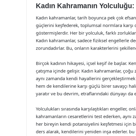
Kadın Kahramanın Yolculuğu: 
Kadın kahramanlar, tarih boyunca pek çok efsane
güçlerini keşfederek, toplumsal normlara karşı d
göstermişlerdir. Her bir yolculuk, farklı zorlukla
Kadın kahramanlar, sadece fiziksel engellerle d
zorundadırlar. Bu, onların karakterlerini şekillend
Birçok kadının hikayesi, içsel keşif ile başlar. K
çatışma içinde gelişir. Kadın kahramanlar, çoğu
aynı zamanda kendi hayallerini gerçekleştirmek
hem de kendilerine karşı güçlü birer savaşçı hal
yaratır ve bu devrim, etraflarındaki dünyayı da et
Yolculukları sırasında karşılaştıkları engeller, on
kahramanların cesaretlerini test ederken, aynı z
her bireyin kendi potansiyelini keşfetmesi için b
ders alarak, kendilerini yeniden inşa ederler. bu 