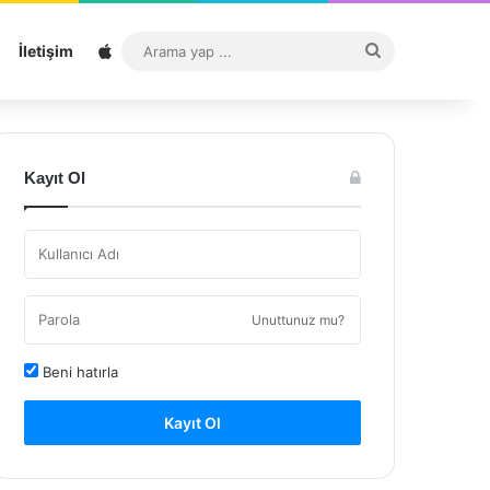
Sitemap
Arama
İletişim
yap
...
Kayıt Ol
Unuttunuz mu?
Beni hatırla
Kayıt Ol