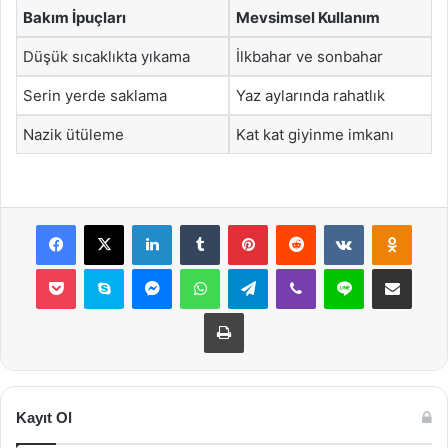
Bakım İpuçları
Mevsimsel Kullanım
Düşük sıcaklıkta yıkama
İlkbahar ve sonbahar
Serin yerde saklama
Yaz aylarında rahatlık
Nazik ütüleme
Kat kat giyinme imkanı
Facebook
X
LinkedIn
Tumblr
Pinterest
Reddit
VKontakte
Odnok
Pocket
Skype
Messenger
WhatsApp
Telegram
Viber
Line
E-Posta ile payla
Yazdır
Kayıt Ol