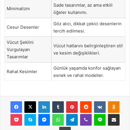
Sade tasarımlar, az ama etkili
Minimalizm
öğeler kullanımı.
Göz alıcı, dikkat çekici desenlerin
Cesur Desenler
tercih edilmesi.
Vücut Şeklini
Vücut hatlarını belirginleştiren stil
Vurgulayan
ve kesim değişiklikleri.
Tasarımlar
Günlük yaşamda konfor sağlayan
Rahat Kesimler
esnek ve rahat modeller.
Facebook
X
LinkedIn
Tumblr
Pinterest
Reddit
VKontakte
Odnok
Pocket
Skype
Messenger
WhatsApp
Telegram
Viber
Line
E-Posta ile payla
Yazdır