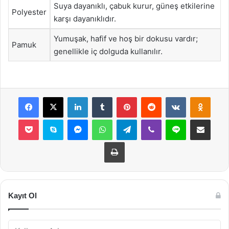
Suya dayanıklı, çabuk kurur, güneş etkilerine
Polyester
karşı dayanıklıdır.
Yumuşak, hafif ve hoş bir dokusu vardır;
Pamuk
genellikle iç dolguda kullanılır.
Facebook
X
LinkedIn
Tumblr
Pinterest
Reddit
VKontakte
Odnok
Pocket
Skype
Messenger
WhatsApp
Telegram
Viber
Line
E-Posta ile payla
Yazdır
Kayıt Ol