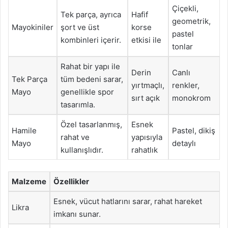
Çiçekli,
Tek parça, ayrıca
Hafif
geometrik,
Mayokiniler
şort ve üst
korse
pastel
kombinleri içerir.
etkisi ile
tonlar
Rahat bir yapı ile
Derin
Canlı
Tek Parça
tüm bedeni sarar,
yırtmaçlı,
renkler,
Mayo
genellikle spor
sırt açık
monokrom
tasarımla.
Özel tasarlanmış,
Esnek
Hamile
Pastel, dikiş
rahat ve
yapısıyla
Mayo
detaylı
kullanışlıdır.
rahatlık
Malzeme
Özellikler
Esnek, vücut hatlarını sarar, rahat hareket
Likra
imkanı sunar.