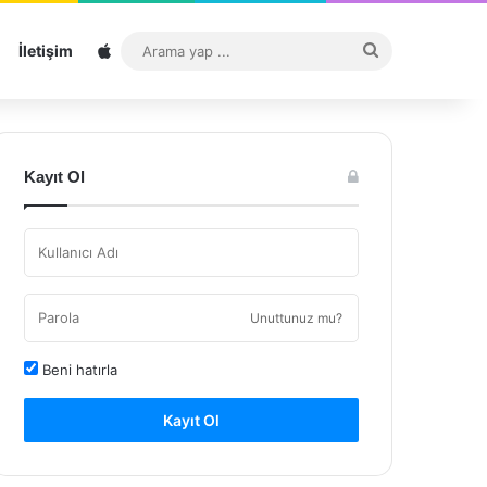
Sitemap
Arama
İletişim
yap
...
Kayıt Ol
Unuttunuz mu?
Beni hatırla
Kayıt Ol