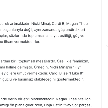
iderek artmaktadır. Nicki Minaj, Cardi B, Megan Thee
l başarılarıyla değil, aynı zamanda güçlendirdikleri
ılar, sözlerinde toplumsal cinsiyet eşitliği, güç ve
ine ilham vermektedirler.
ardan biri, toplumsal mesajlardır. Özellikle feminizm,
ema haline gelmiştir. Örneğin, Nicki Minaj’ın “Fly”
eyicilere umut vermektedir. Cardi B ise “I Like It”
ın güçlü ve bağımsız olabileceğini göstermektedir.
rinde derin bir etki bırakmaktadır. Megan Thee Stallion,
lığı ön plana çıkarırken, Doja Cat’in “Say So” parçası,