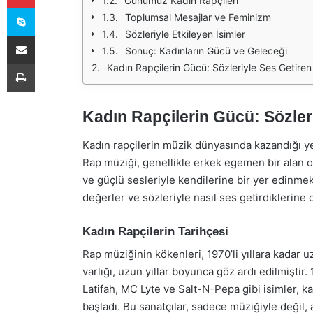
Günümüz Kadın Rapçileri
Skype
Toplumsal Mesajlar ve Feminizm
Sözleriyle Etkileyen İsimler
E-Posta ile paylaş
Sonuç: Kadınların Gücü ve Geleceği
Yazdır
Kadın Rapçilerin Gücü: Sözleriyle Ses Getiren 
Kadın Rapçilerin Gücü: Sözleri
Kadın rapçilerin müzik dünyasında kazandığı yer
Rap müziği, genellikle erkek egemen bir alan ol
ve güçlü sesleriyle kendilerine bir yer edinmek
değerler ve sözleriyle nasıl ses getirdiklerine d
Kadın Rapçilerin Tarihçesi
Rap müziğinin kökenleri, 1970’li yıllara kadar 
varlığı, uzun yıllar boyunca göz ardı edilmişti
Latifah, MC Lyte ve Salt-N-Pepa gibi isimler, k
başladı. Bu sanatçılar, sadece müziğiyle değil,