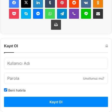
Pocket
Skype
Messenger
WhatsApp
Telegram
Viber
Line
E-Posta ile payla
Yazdır
Kayıt Ol
Unuttunuz mu?
Beni hatırla
Kayıt Ol