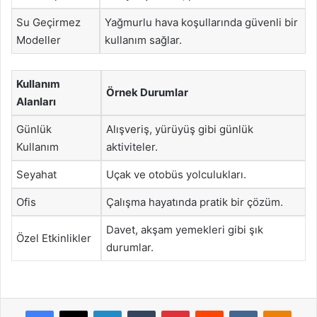
Su Geçirmez
Yağmurlu hava koşullarında güvenli bir
Modeller
kullanım sağlar.
Kullanım
Örnek Durumlar
Alanları
Günlük
Alışveriş, yürüyüş gibi günlük
Kullanım
aktiviteler.
Seyahat
Uçak ve otobüs yolculukları.
Ofis
Çalışma hayatında pratik bir çözüm.
Davet, akşam yemekleri gibi şık
Özel Etkinlikler
durumlar.
Facebook
X
LinkedIn
Tumblr
Pinterest
Reddit
VKontakte
Odnok