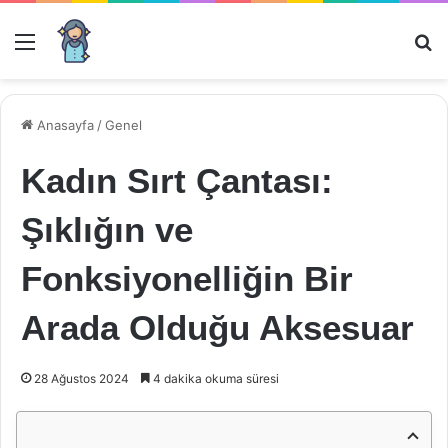
Menü
Ar
Anasayfa
/
Genel
Kadın Sırt Çantası:
Şıklığın ve
Fonksiyonelliğin Bir
Arada Olduğu Aksesuar
28 Ağustos 2024
4 dakika okuma süresi