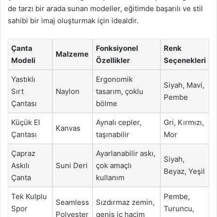
de tarzı bir arada sunan modeller, eğitimde başarılı ve stil
sahibi bir imaj oluşturmak için idealdir.
Çanta
Fonksiyonel
Renk
Malzeme
Modeli
Özellikler
Seçenekleri
Yastıklı
Ergonomik
Siyah, Mavi,
Sırt
Naylon
tasarım, çoklu
Pembe
Çantası
bölme
Küçük El
Aynalı cepler,
Gri, Kırmızı,
Kanvas
Çantası
taşınabilir
Mor
Çapraz
Ayarlanabilir askı,
Siyah,
Askılı
Suni Deri
çok amaçlı
Beyaz, Yeşil
Çanta
kullanım
Tek Kulplu
Pembe,
Seamless
Sızdırmaz zemin,
Spor
Turuncu,
Polyester
geniş iç hacim