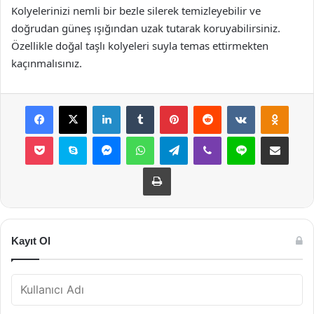
Kolyelerinizi nemli bir bezle silerek temizleyebilir ve
doğrudan güneş ışığından uzak tutarak koruyabilirsiniz.
Özellikle doğal taşlı kolyeleri suyla temas ettirmekten
kaçınmalısınız.
Facebook
X
LinkedIn
Tumblr
Pinterest
Reddit
VKontakte
Odnok
Pocket
Skype
Messenger
WhatsApp
Telegram
Viber
Line
E-Posta ile payla
Yazdır
Kayıt Ol