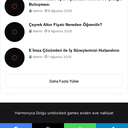
Buluşması
Admin
8 Ağustos 2026
Çeyrek Altın Fiyatı Nereden Öğrenilir?
Admin
8 Ağustos 2026
E İmza Çözümleri ile İş Süreçlerinizi Hızlandırın
Admin
1 Ağustos 2026
Daha Fazla Yükle
Harmonyca Dolgu
unblocked games
evden eve nakliyat