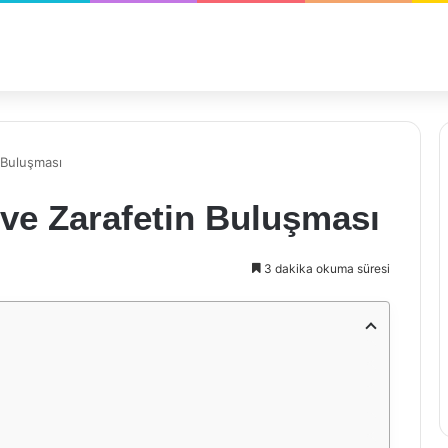
 Buluşması
ve Zarafetin Buluşması
3 dakika okuma süresi