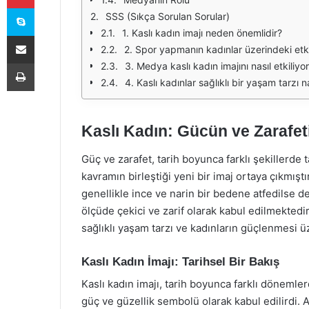
Skype
SSS (Sıkça Sorulan Sorular)
1. Kaslı kadın imajı neden önemlidir?
E-Posta ile paylaş
2. Spor yapmanın kadınlar üzerindeki etkil
Yazdır
3. Medya kaslı kadın imajını nasıl etkiliyo
4. Kaslı kadınlar sağlıklı bir yaşam tarzı 
Kaslı Kadın: Gücün ve Zarafe
Güç ve zarafet, tarih boyunca farklı şekillerde 
kavramın birleştiği yeni bir imaj ortaya çıkmıştı
genellikle ince ve narin bir bedene atfedilse d
ölçüde çekici ve zarif olarak kabul edilmektedi
sağlıklı yaşam tarzı ve kadınların güçlenmesi üze
Kaslı Kadın İmajı: Tarihsel Bir Bakış
Kaslı kadın imajı, tarih boyunca farklı dönemler
güç ve güzellik sembolü olarak kabul edilirdi. A