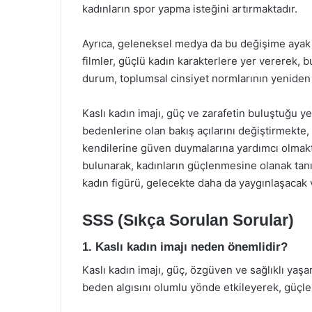
kadınların spor yapma isteğini artırmaktadır.
Ayrıca, geleneksel medya da bu değişime ayak 
filmler, güçlü kadın karakterlere yer vererek, 
durum, toplumsal cinsiyet normlarının yeniden
Kaslı kadın imajı, güç ve zarafetin buluştuğu ye
bedenlerine olan bakış açılarını değiştirmekte,
kendilerine güven duymalarına yardımcı olmakta
bulunarak, kadınların güçlenmesine olanak tanı
kadın figürü, gelecekte daha da yaygınlaşacak 
SSS (Sıkça Sorulan Sorular)
1. Kaslı kadın imajı neden önemlidir?
Kaslı kadın imajı, güç, özgüven ve sağlıklı yaşa
beden algısını olumlu yönde etkileyerek, güçl