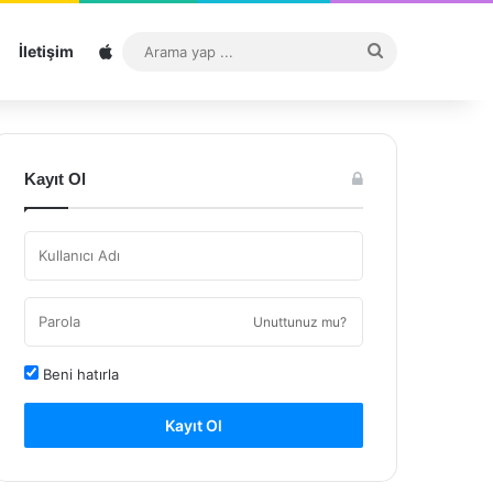
Sitemap
Arama
İletişim
yap
...
Kayıt Ol
Unuttunuz mu?
Beni hatırla
Kayıt Ol