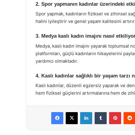
2. Spor yapmanın kadınlar üzerindeki etki
Spor yapmak, kadınların fiziksel ve zihinsel sağl
halini iyileştirir ve genel yaşam kalitesini artırır
3. Medya kaslı kadın imajını nasıl etkiliyo
Medya, kaslı kadın imajını yayarak toplumsal 
platformları, güçlü kadınların hikayelerini pay
yardımcı olmaktadır.
4. Kaslı kadınlar sağlıklı bir yaşam tarzı
Kaslı kadınlar, düzenli egzersiz yaparak ve deng
hem fiziksel güçlerini artırmalarına hem de zih
Facebook
X
LinkedIn
Tumblr
Pintere