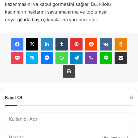
kazanmasını ve kabul görmesini sağlar. Bu, kilolu
kadınların haklarını savunmalarına ve toplumsal
önyargılarla başa çıkmalarına yardımcı olur.
Facebook
X
LinkedIn
Tumblr
Pinterest
Reddit
VKontakte
Odnok
Pocket
Skype
Messenger
WhatsApp
Telegram
Viber
Line
E-Posta ile payla
Yazdır
Kayıt Ol
Unuttunuz mu?