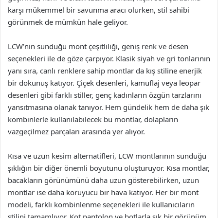
karşı mükemmel bir savunma aracı olurken, stil sahibi
görünmek de mümkün hale geliyor.
LCW’nin sunduğu mont çeşitliliği, geniş renk ve desen
seçenekleri ile de göze çarpıyor. Klasik siyah ve gri tonlarının
yanı sıra, canlı renklere sahip montlar da kış stiline enerjik
bir dokunuş katıyor. Çiçek desenleri, kamuflaj veya leopar
desenleri gibi farklı stiller, genç kadınların özgün tarzlarını
yansıtmasına olanak tanıyor. Hem gündelik hem de daha şık
kombinlerle kullanılabilecek bu montlar, dolapların
vazgeçilmez parçaları arasında yer alıyor.
Kısa ve uzun kesim alternatifleri, LCW montlarının sunduğu
şıklığın bir diğer önemli boyutunu oluşturuyor. Kısa montlar,
bacakların görünümünü daha uzun gösterebilirken, uzun
montlar ise daha koruyucu bir hava katıyor. Her bir mont
modeli, farklı kombinlenme seçenekleri ile kullanıcıların
stilini tamamlıyor. Kot pantolon ve botlarla şık bir görünüm