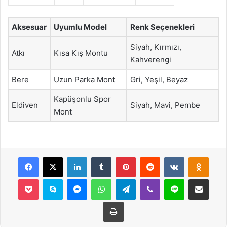
Aksesuar
Uyumlu Model
Renk Seçenekleri
Siyah, Kırmızı,
Atkı
Kısa Kış Montu
Kahverengi
Bere
Uzun Parka Mont
Gri, Yeşil, Beyaz
Kapüşonlu Spor
Eldiven
Siyah, Mavi, Pembe
Mont
Facebook
X
LinkedIn
Tumblr
Pinterest
Reddit
VKontakte
Odnok
Pocket
Skype
Messenger
WhatsApp
Telegram
Viber
Line
E-Posta ile payla
Yazdır