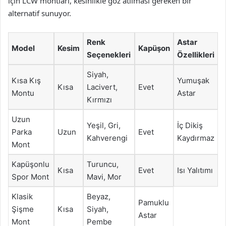
için LCW montları, kesinlikle göz atılması gereken bir
alternatif sunuyor.
Renk
Astar
Model
Kesim
Kapüşon
Seçenekleri
Özellikleri
Siyah,
Kısa Kış
Yumuşak
Kısa
Lacivert,
Evet
Montu
Astar
Kırmızı
Uzun
Yeşil, Gri,
İç Dikiş
Parka
Uzun
Evet
Kahverengi
Kaydırmaz
Mont
Kapüşonlu
Turuncu,
Kısa
Evet
Isı Yalıtımı
Spor Mont
Mavi, Mor
Klasik
Beyaz,
Pamuklu
Şişme
Kısa
Siyah,
Astar
Mont
Pembe