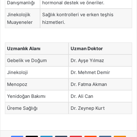
Danışmanlığı
hormonal destek ve öneriler.
Jinekolojik
Sağlık kontrolleri ve erken teşhis
Muayeneler
hizmetleri.
Uzmanlık Alanı
Uzman Doktor
Gebelik ve Doğum
Dr. Ayşe Yılmaz
Jinekoloji
Dr. Mehmet Demir
Menopoz
Dr. Fatma Akman
Yenidoğan Bakımı
Dr. Ali Can
Üreme Sağlığı
Dr. Zeynep Kurt
Facebook
X
LinkedIn
Tumblr
Pinterest
Reddit
VKontakte
Odnok