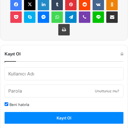
Pocket
Skype
Messenger
WhatsApp
Telegram
Viber
Line
E-Posta ile payla
Yazdır
Kayıt Ol
Unuttunuz mu?
Beni hatırla
Kayıt Ol