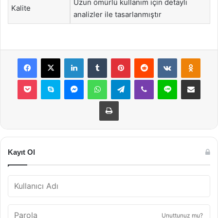
Uzun ömürlü kullanım için detaylı
Kalite
analizler ile tasarlanmıştır
Facebook
X
LinkedIn
Tumblr
Pinterest
Reddit
VKontakte
Odnok
Pocket
Skype
Messenger
WhatsApp
Telegram
Viber
Line
E-Posta ile payla
Yazdır
Kayıt Ol
Unuttunuz mu?