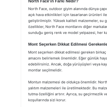
North Face’in Farkı Nedir?
North Face, outdoor giyim alanında dünya çapın
açık hava etkinlikleri için tasarlanan ürünleri i
geliştirilmiştir. Yüksek kaliteli malzemeler, su 
özellikler, North Face montlarını diğer markala
sunduğu geniş renk ve model yelpazesi, her ka
Mont Seçerken Dikkat Edilmesi Gerekenl
Mont seçerken dikkat edilmesi gereken birkaç 
amacını belirlemek önemlidir. Eğer günlük hayat
edebilirsiniz. Ancak, doğa yürüyüşleri veya kaya
montlar seçilmelidir.
Montun malzemesi de oldukça önemlidir. North 
yalıtım malzemeleri ile üretilmektedir. Bu mal
tutma özelliğini artırır. Ayrıca, su geçirmezlik 
koşullarında sizi korur.