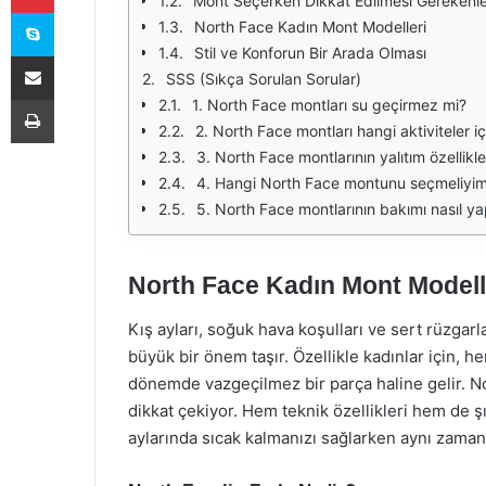
Mont Seçerken Dikkat Edilmesi Gerekenl
Skype
North Face Kadın Mont Modelleri
Stil ve Konforun Bir Arada Olması
E-Posta ile paylaş
SSS (Sıkça Sorulan Sorular)
Yazdır
1. North Face montları su geçirmez mi?
2. North Face montları hangi aktiviteler 
3. North Face montlarının yalıtım özellikle
4. Hangi North Face montunu seçmeliyi
5. North Face montlarının bakımı nasıl yap
North Face Kadın Mont Modeller
Kış ayları, soğuk hava koşulları ve sert rüzgar
büyük bir önem taşır. Özellikle kadınlar için, h
dönemde vazgeçilmez bir parça haline gelir. N
dikkat çekiyor. Hem teknik özellikleri hem de şı
aylarında sıcak kalmanızı sağlarken aynı zamanda