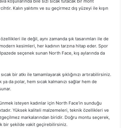
a koşullarında bile sizi sıcak tutacak bir mont
htir. Kalın yalıtımı ve su geçirmez dış yüzeyi ile kışın
ellikleri ile değil, aynı zamanda şık tasarımları ile de
modern kesimleri, her kadının tarzına hitap eder. Spor
yelpazede seçenek sunan North Face, kış aylarında da
ak bir atkı ile tamamlayarak şıklığınızı artırabilirsiniz.
ak ya da polar, hem sıcak kalmanızı sağlar hem de
sunar.
ünmek isteyen kadınlar için North Face’in sunduğu
ır. Yüksek kaliteli malzemeleri, teknik özellikleri ve
vazgeçilmez markalarından biridir. Doğru montu seçerek,
 bir şekilde vakit geçirebilirsiniz.