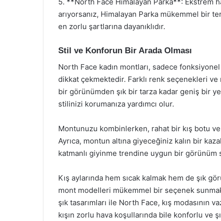
5. **North Face Himalayan Parka**: Ekstrem hav
arıyorsanız, Himalayan Parka mükemmel bir terci
en zorlu şartlarına dayanıklıdır.
Stil ve Konforun Bir Arada Olması
North Face kadın montları, sadece fonksiyonel öz
dikkat çekmektedir. Farklı renk seçenekleri ve 
bir görünümden şık bir tarza kadar geniş bir 
stilinizi korumanıza yardımcı olur.
Montunuzu kombinlerken, rahat bir kış botu ve sıc
Ayrıca, montun altına giyeceğiniz kalın bir kaz
katmanlı giyinme trendine uygun bir görünüm 
Kış aylarında hem sıcak kalmak hem de şık gör
mont modelleri mükemmel bir seçenek sunmaktad
şık tasarımları ile North Face, kış modasının 
kışın zorlu hava koşullarında bile konforlu ve şık