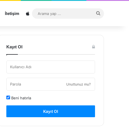
Sitemap
Arama
İletişim
yap
...
Kayıt Ol
Unuttunuz mu?
Beni hatırla
Kayıt Ol