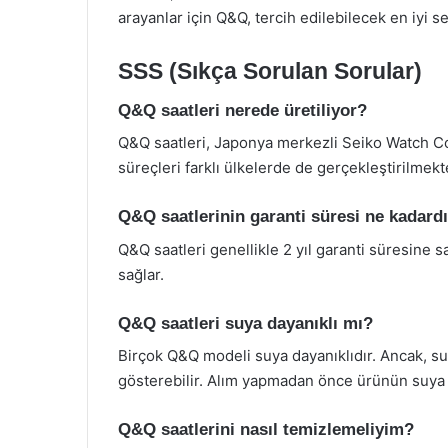
arayanlar için Q&Q, tercih edilebilecek en iyi s
SSS (Sıkça Sorulan Sorular)
Q&Q saatleri nerede üretiliyor?
Q&Q saatleri, Japonya merkezli Seiko Watch Co
süreçleri farklı ülkelerde de gerçekleştirilmekt
Q&Q saatlerinin garanti süresi ne kadard
Q&Q saatleri genellikle 2 yıl garanti süresine s
sağlar.
Q&Q saatleri suya dayanıklı mı?
Birçok Q&Q modeli suya dayanıklıdır. Ancak, suy
gösterebilir. Alım yapmadan önce ürünün suya d
Q&Q saatlerini nasıl temizlemeliyim?