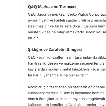
Q&Q Markası ve Tarihçesi
Q&Q, Japonya merkezli Seiko Watch Corporation
uygun fiyatlı ve kaliteli saatler üretmeyi amaçl
kısaltmasıdır ve bu felsefe doğrultusunda hem e
müşteri kitlesine hitap etmektedir. Kadın kol s
biridir.
Şıklığın ve Zarafetin Simgesi
Q&Q kadın kol saatleri, zarif tasarımlarıyla dik
Farklı renk, desen ve malzeme seçenekleriyle h
kayışlardan modern metal bileziklere kadar geni
tarzlarını yansıtmalarına olanak tanır.
Kadınlar için tasarlanan bu saatlerin en önemli 
kullanılabilmeleridir. Hem iş hayatında hem de 
olarak öne çıkarlar. İnce detaylarla zenginleşti
kullanıcıların kendilerini özel hissetmelerine y