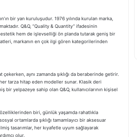
’ın bir yan kuruluşudur. 1976 yılında kurulan marka,
amaktadır. Q&Q, “Quality & Quantity” ifadesinin
stetik hem de işlevselliği ön planda tutarak geniş bir
aatleri, markanın en çok ilgi gören kategorilerinden
kat çekerken, aynı zamanda şıklığı da beraberinde getirir.
er tarza hitap eden modeller sunar. Klasik deri
ş bir yelpazeye sahip olan Q&Q, kullanıcılarının kişisel
özelliklerinden biri, günlük yaşamda rahatlıkla
sosyal ortamlarda şıklığı tamamlayıcı bir aksesuar
rilmiş tasarımlar, her kıyafetle uyum sağlayarak
ardımcı olur.