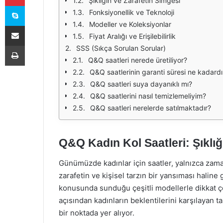
Şıklığın ve Zarafetin Simgesi
Skype
Fonksiyonellik ve Teknoloji
Modeller ve Koleksiyonlar
E-Posta ile paylaş
Fiyat Aralığı ve Erişilebilirlik
Yazdır
SSS (Sıkça Sorulan Sorular)
Q&Q saatleri nerede üretiliyor?
Q&Q saatlerinin garanti süresi ne kadardı
Q&Q saatleri suya dayanıklı mı?
Q&Q saatlerini nasıl temizlemeliyim?
Q&Q saatleri nerelerde satılmaktadır?
Q&Q Kadın Kol Saatleri: Şıklığ
Günümüzde kadınlar için saatler, yalnızca zaman
zarafetin ve kişisel tarzın bir yansıması haline
konusunda sunduğu çeşitli modellerle dikkat ç
açısından kadınların beklentilerini karşılayan 
bir noktada yer alıyor.