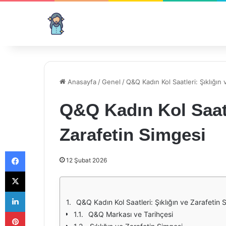
Anasayfa
/
Genel
/
Q&Q Kadın Kol Saatleri: Şıklığın
Q&Q Kadın Kol Saatl
Zarafetin Simgesi
Facebook
12 Şubat 2026
X
LinkedIn
Q&Q Kadın Kol Saatleri: Şıklığın ve Zarafetin 
Pinterest
Q&Q Markası ve Tarihçesi