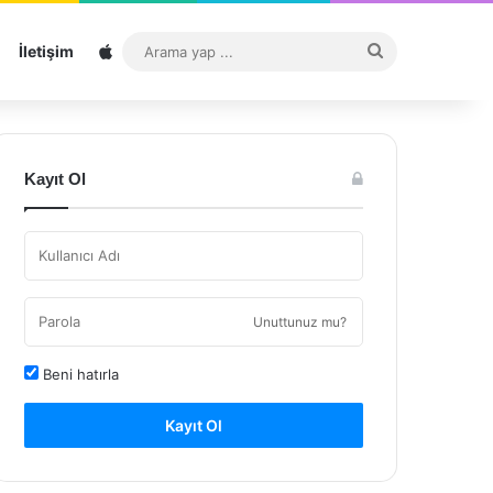
Sitemap
Arama
İletişim
yap
...
Kayıt Ol
Unuttunuz mu?
Beni hatırla
Kayıt Ol