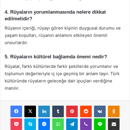
4. Rüyaların yorumlanmasında nelere dikkat
edilmelidir?
Rüyanın içeriği, rüyayı gören kişinin duygusal durumu ve
yaşam koşulları, rüyanın anlamını etkileyen önemli
unsurlardır.
5. Rüyaların kültürel bağlamda önemi nedir?
Rüyalar, farklı kültürlerde farklı şekillerde yorumlanır ve
toplumun değerleriyle iç içe geçmiş bir anlam taşır. Türk
kültüründe rüyaların geleceğe dair ipuçları verdiğine
inanılır.
Facebook
X
LinkedIn
Tumblr
Pinterest
Reddit
VKontakte
Odnok
Pocket
Skype
Messenger
WhatsApp
Telegram
Viber
Line
E-Posta ile payla