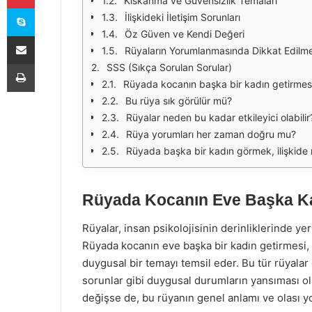
Kıskanma ve Güvensizlik Temaları
Skype
İlişkideki İletişim Sorunları
Öz Güven ve Kendi Değeri
E-Posta ile paylaş
Rüyaların Yorumlanmasında Dikkat Edilme
Yazdır
SSS (Sıkça Sorulan Sorular)
Rüyada kocanın başka bir kadın getirmesi
Bu rüya sık görülür mü?
Rüyalar neden bu kadar etkileyici olabilir
Rüya yorumları her zaman doğru mu?
Rüyada başka bir kadın görmek, ilişkide 
Rüyada Kocanın Eve Başka Kad
Rüyalar, insan psikolojisinin derinliklerinde y
Rüyada kocanın eve başka bir kadın getirmesi, 
duygusal bir temayı temsil eder. Bu tür rüyalar 
sorunlar gibi duygusal durumların yansıması ol
değişse de, bu rüyanın genel anlamı ve olası y