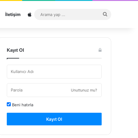
Sitemap
Arama
İletişim
yap
...
Kayıt Ol
Unuttunuz mu?
Beni hatırla
Kayıt Ol