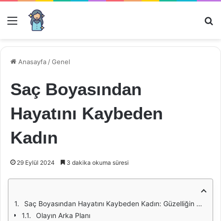
Menü
Ar
Anasayfa
/
Genel
Saç Boyasından
Hayatını Kaybeden
Kadın
29 Eylül 2024
3 dakika okuma süresi
Saç Boyasından Hayatını Kaybeden Kadın: Güzelliğin Gölgesinde Saklı Tehlikeler
Olayın Arka Planı