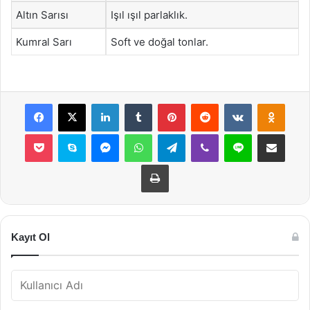
Altın Sarısı
Işıl ışıl parlaklık.
Kumral Sarı
Soft ve doğal tonlar.
Facebook
X
LinkedIn
Tumblr
Pinterest
Reddit
VKontakte
Odnok
Pocket
Skype
Messenger
WhatsApp
Telegram
Viber
Line
E-Posta ile payla
Yazdır
Kayıt Ol