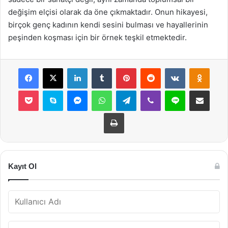
değişim elçisi olarak da öne çıkmaktadır. Onun hikayesi,
birçok genç kadının kendi sesini bulması ve hayallerinin
peşinden koşması için bir örnek teşkil etmektedir.
Facebook
X
LinkedIn
Tumblr
Pinterest
Reddit
VKontakte
Odnok
Pocket
Skype
Messenger
WhatsApp
Telegram
Viber
Line
E-Posta ile payla
Yazdır
Kayıt Ol