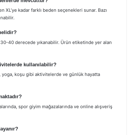
denlerde mevcuttur?
en XL’ye kadar farklı beden seçenekleri sunar. Bazı
abilir.
elidir?
30-40 derecede yıkanabilir. Ürün etiketinde yer alan
itelerde kullanılabilir?
 yoga, koşu gibi aktivitelerde ve günlük hayatta
maktadır?
arında, spor giyim mağazalarında ve online alışveriş
dayanır?