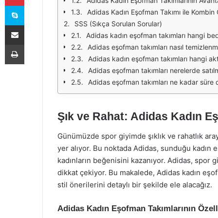
Adidas Kadın Eşofman Takımlarının Avanta
Skype
Adidas Kadın Eşofman Takımı ile Kombin Ö
SSS (Sıkça Sorulan Sorular)
E-Posta ile paylaş
Adidas kadın eşofman takımları hangi be
Yazdır
Adidas eşofman takımları nasıl temizlenme
Adidas kadın eşofman takımları hangi aktiv
Adidas eşofman takımları nerelerde satıl
Adidas eşofman takımları ne kadar süre 
Şık ve Rahat: Adidas Kadın E
Günümüzde spor giyimde şıklık ve rahatlık aray
yer alıyor. Bu noktada Adidas, sunduğu kadın 
kadınların beğenisini kazanıyor. Adidas, spor gi
dikkat çekiyor. Bu makalede, Adidas kadın eşofm
stil önerilerini detaylı bir şekilde ele alacağız.
Adidas Kadın Eşofman Takımlarının Özelli