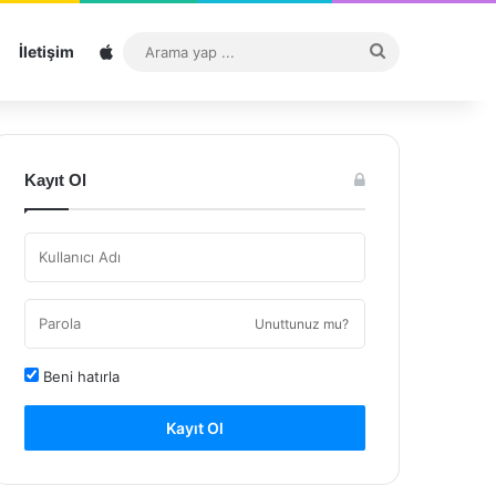
Sitemap
Arama
İletişim
yap
...
Kayıt Ol
Unuttunuz mu?
Beni hatırla
Kayıt Ol