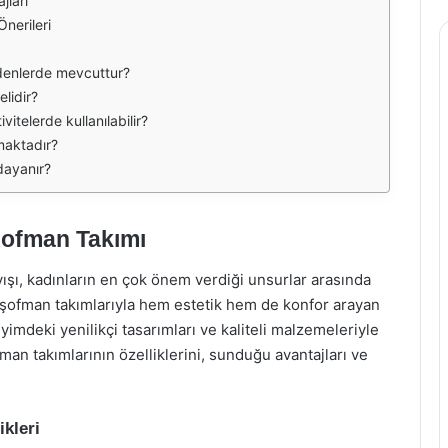
jları
nerileri
denlerde mevcuttur?
lidir?
itelerde kullanılabilir?
maktadır?
dayanır?
şofman Takımı
ışı, kadınların en çok önem verdiği unsurlar arasında
eşofman takımlarıyla hem estetik hem de konfor arayan
yimdeki yenilikçi tasarımları ve kaliteli malzemeleriyle
an takımlarının özelliklerini, sunduğu avantajları ve
kleri