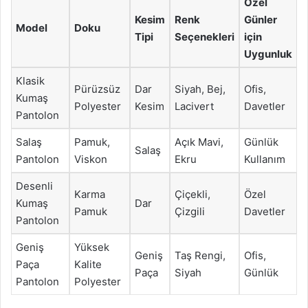
Özel
Kesim
Renk
Günler
Model
Doku
Tipi
Seçenekleri
için
Uygunluk
Klasik
Pürüzsüz
Dar
Siyah, Bej,
Ofis,
Kumaş
Polyester
Kesim
Lacivert
Davetler
Pantolon
Salaş
Pamuk,
Açık Mavi,
Günlük
Salaş
Pantolon
Viskon
Ekru
Kullanım
Desenli
Karma
Çiçekli,
Özel
Kumaş
Dar
Pamuk
Çizgili
Davetler
Pantolon
Geniş
Yüksek
Geniş
Taş Rengi,
Ofis,
Paça
Kalite
Paça
Siyah
Günlük
Pantolon
Polyester