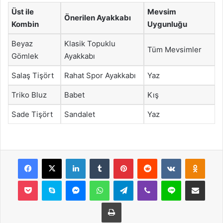
Üst ile
Mevsim
Önerilen Ayakkabı
Kombin
Uygunluğu
Beyaz
Klasik Topuklu
Tüm Mevsimler
Gömlek
Ayakkabı
Salaş Tişört
Rahat Spor Ayakkabı
Yaz
Triko Bluz
Babet
Kış
Sade Tişört
Sandalet
Yaz
Facebook
X
LinkedIn
Tumblr
Pinterest
Reddit
VKontakte
Odnok
Pocket
Skype
Messenger
WhatsApp
Telegram
Viber
Line
E-Posta ile payla
Yazdır