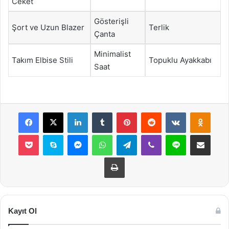
Ceket
Gösterişli
Şort ve Uzun Blazer
Terlik
Çanta
Minimalist
Takım Elbise Stili
Topuklu Ayakkabı
Saat
Facebook
X
LinkedIn
Tumblr
Pinterest
Reddit
VKontakte
Odnok
Pocket
Skype
Messenger
WhatsApp
Telegram
Viber
Line
E-Posta ile payla
Yazdır
Kayıt Ol